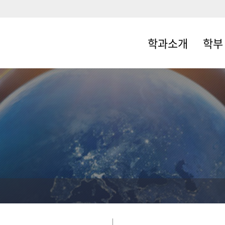
학과소개
학부
학과소개
학사일
학과연혁
교과과
교수소개
장학제
학과소식
졸업제
찾아오시는 길
입학안