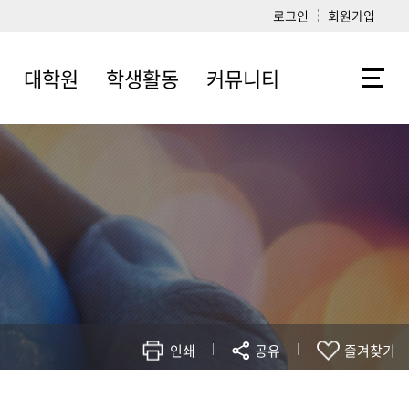
로그인
회원가입
대학원
학생활동
커뮤니티
정
학사일정
학생회
학부 공지사항
정
교과과정
언론고시원
대학원 공지사항
도
서식모음
영상제작연구회
자유게시판
도
학과내규
보도사진연구회
내
입학전형
광고소모임
라디오소모임
축구동아리 인무
인쇄
공유
즐겨찾기